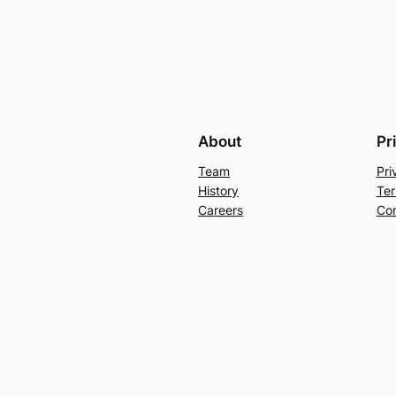
About
Pr
Team
Pri
History
Ter
Careers
Con